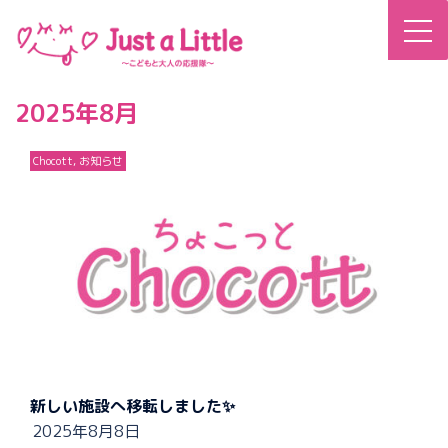
コ
ン
テ
ン
2025年8月
ツ
へ
Chocott
,
お知らせ
ス
キ
ッ
プ
新しい施設へ移転しました✨
2025年8月8日