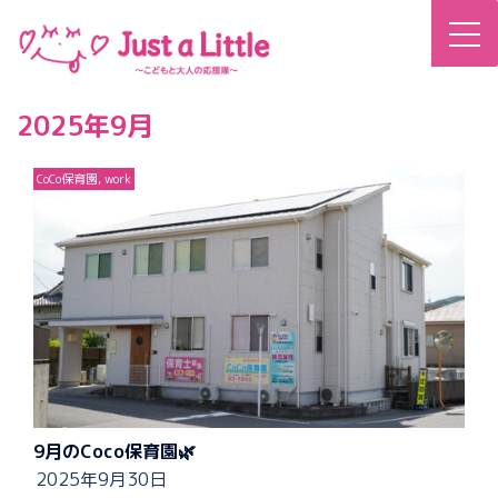
コ
ン
テ
ン
2025年9月
ツ
へ
CoCo保育園
,
work
ス
キ
ッ
プ
9月のCoco保育園🌿
2025年9月30日